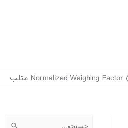
Normalized Weighing Fact) متلب
ج