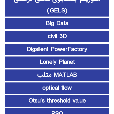
(GELS)
Big Data
civil 3D
Digsilent PowerFactory
Lonely Planet
MATLAB متلب
optical flow
Otsu’s threshold value
PSO