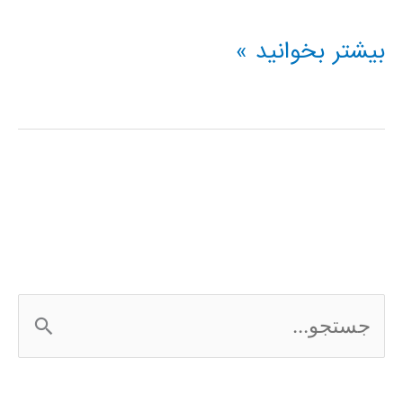
پردازش
بیشتر بخوانید »
دیجیتال
گفتار
با
استفاده
از
Matlab
ج
س
ت