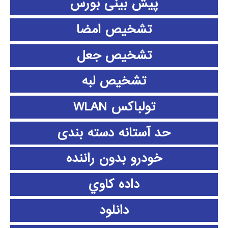
پیش بینی بورس
تشخیص امضا
تشخیص جعل
تشخیص لبه
تولباکس WLAN
حد آستانه دسته بندی
خودرو بدون راننده
داده كاوي
دانلود