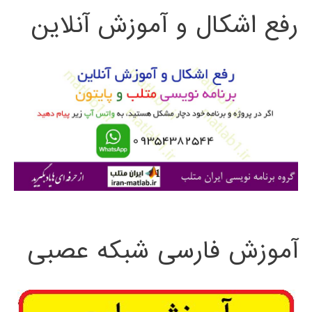
رفع اشکال و آموزش آنلاین
ج
و
ب
ر
ا
ی
:
آموزش فارسی شبکه عصبی