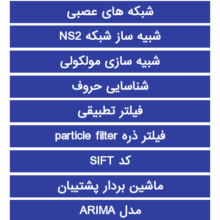
شبکه های عصبی
شبیه ساز شبکه NS2
شبیه سازی مولکولی
شناسایی حروف
فیلتر تطبیقی
فیلتر ذره particle filter
کد SIFT
ماشین بردار پشتیبان
مدل ARIMA