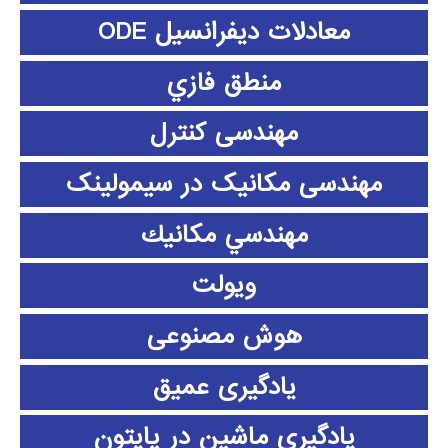
معادلات دیفرانسیل ODE
منطق فازي
مهندسی کنترل
مهندسی مکانیک در سیمولینک
مهندسي مكانيك
ویولت
هوش مصنوعی
یادگیری عمیق
یادگیری ماشین در پایتون