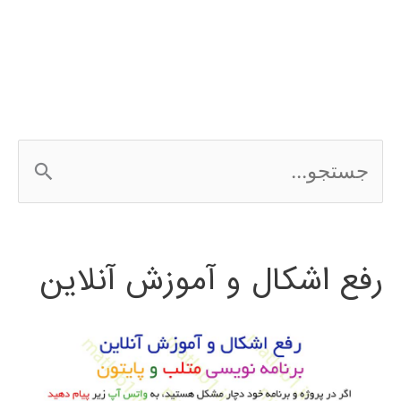
محدود
در
دینامیک
سیالات
ج
محاسباتی
س
مقدمه
ت
ای
رفع اشکال و آموزش آنلاین
ج
پیشرفته
و
با
OpenFOAM
ب
و
ر