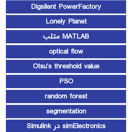
Digsilent PowerFactory
Lonely Planet
MATLAB متلب
optical flow
Otsu’s threshold value
PSO
random forest
segmentation
simElectronics در Simulink