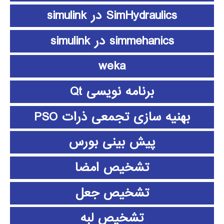
SimHydraulics در simulink
simmehanics در simulink
weka
برنامه نویسی Qt
بهنیه سازی تجمعی ذرات PSO
پیش بینی بورس
تشخیص امضا
تشخیص جعل
تشخیص لبه