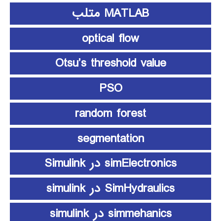
MATLAB متلب
optical flow
Otsu’s threshold value
PSO
random forest
segmentation
simElectronics در Simulink
SimHydraulics در simulink
simmehanics در simulink