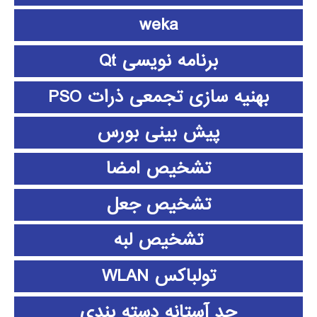
weka
برنامه نویسی Qt
بهنیه سازی تجمعی ذرات PSO
پیش بینی بورس
تشخیص امضا
تشخیص جعل
تشخیص لبه
تولباکس WLAN
حد آستانه دسته بندی