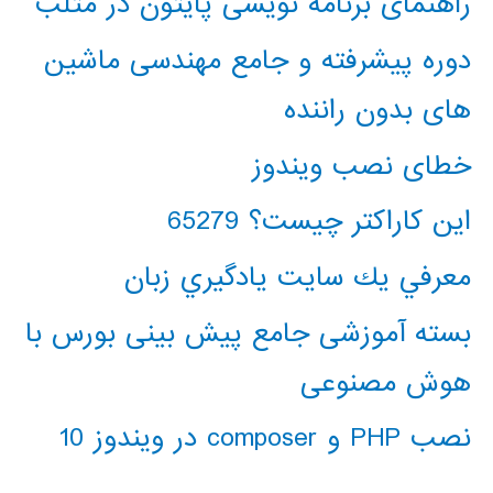
راهنمای برنامه نویسی پایتون در متلب
دوره پیشرفته و جامع مهندسی ماشین
های بدون راننده
خطای نصب ویندوز
این کاراکتر چیست؟ 65279
معرفي يك سايت يادگيري زبان
بسته آموزشی جامع پیش بینی بورس با
هوش مصنوعی
نصب PHP و composer در ویندوز 10