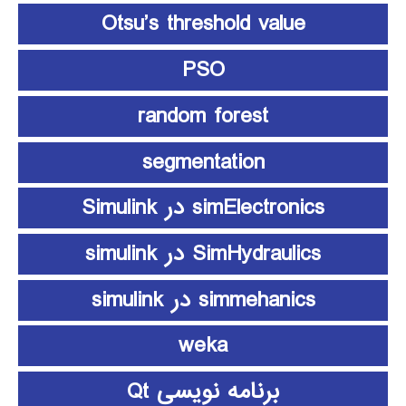
Otsu’s threshold value
PSO
random forest
segmentation
simElectronics در Simulink
SimHydraulics در simulink
simmehanics در simulink
weka
برنامه نویسی Qt