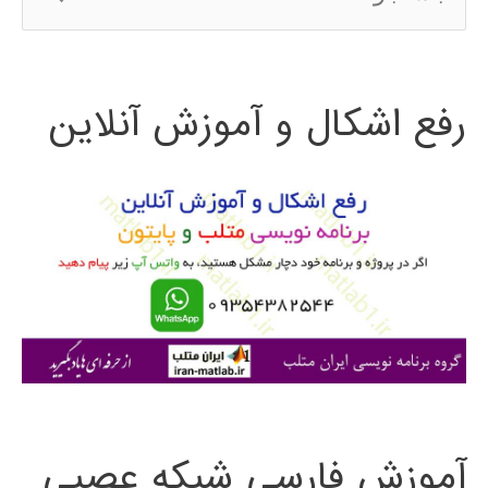
س
ت
رفع اشکال و آموزش آنلاین
ج
و
ب
ر
ا
ی
:
آموزش فارسی شبکه عصبی