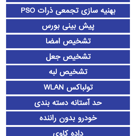
بهنیه سازی تجمعی ذرات PSO
پیش بینی بورس
تشخیص امضا
تشخیص جعل
تشخیص لبه
تولباکس WLAN
حد آستانه دسته بندی
خودرو بدون راننده
داده كاوي