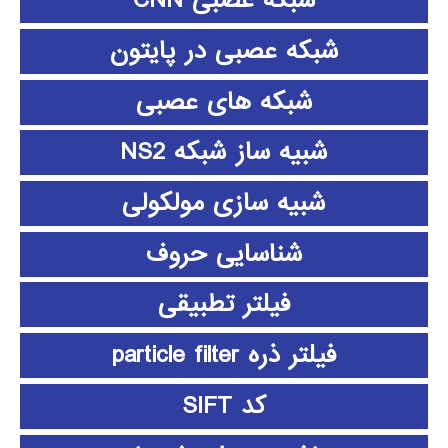
شبکه عصبی CNN
شبکه عصبی در پایتون
شبکه های عصبی
شبیه ساز شبکه NS2
شبیه سازی مولکولی
شناسایی حروف
فیلتر تطبیقی
فیلتر ذره particle filter
کد SIFT