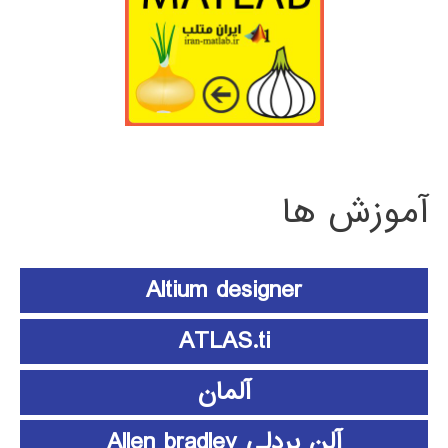
آموزش ها
Altium designer
ATLAS.ti
آلمان
آلن بردلی Allen bradley