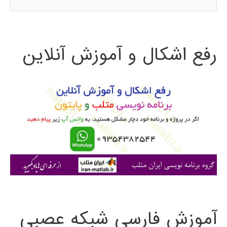
س
ت
رفع اشکال و آموزش آنلاین
ج
و
ب
ر
ا
ی
:
آموزش فارسی شبکه عصبی