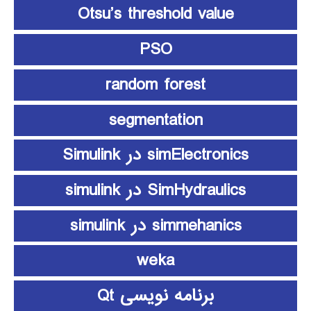
Otsu’s threshold value
PSO
random forest
segmentation
simElectronics در Simulink
SimHydraulics در simulink
simmehanics در simulink
weka
برنامه نویسی Qt