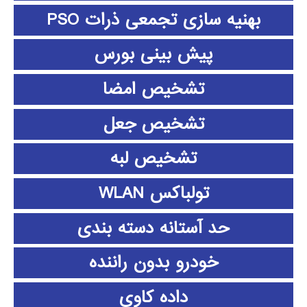
بهنیه سازی تجمعی ذرات PSO
پیش بینی بورس
تشخیص امضا
تشخیص جعل
تشخیص لبه
تولباکس WLAN
حد آستانه دسته بندی
خودرو بدون راننده
داده كاوي