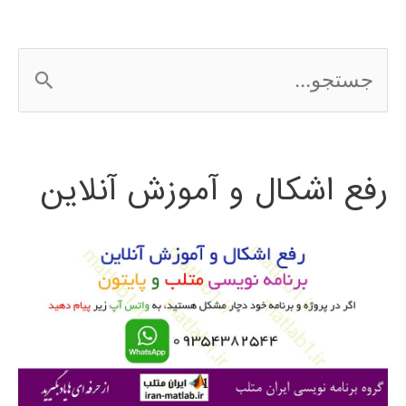
ج
س
ت
رفع اشکال و آموزش آنلاین
ج
و
ب
ر
ا
ی