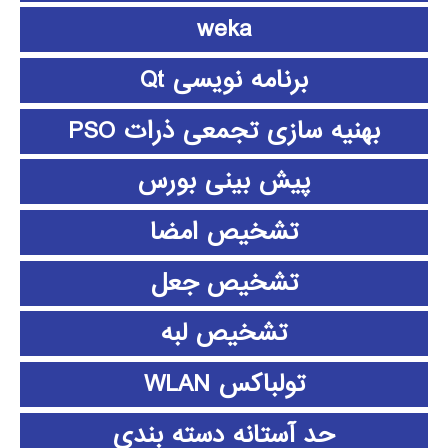
weka
برنامه نویسی Qt
بهنیه سازی تجمعی ذرات PSO
پیش بینی بورس
تشخیص امضا
تشخیص جعل
تشخیص لبه
تولباکس WLAN
حد آستانه دسته بندی