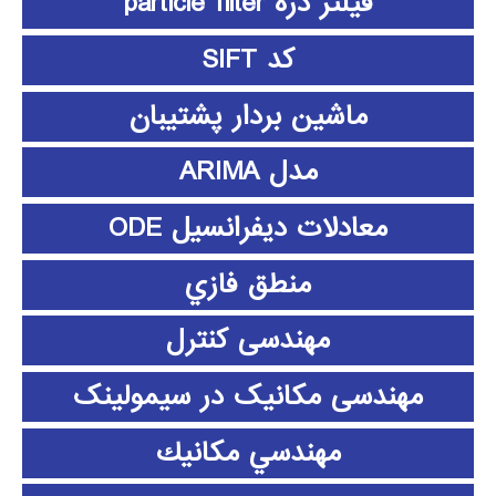
فیلتر ذره particle filter
کد SIFT
ماشین بردار پشتیبان
مدل ARIMA
معادلات دیفرانسیل ODE
منطق فازي
مهندسی کنترل
مهندسی مکانیک در سیمولینک
مهندسي مكانيك