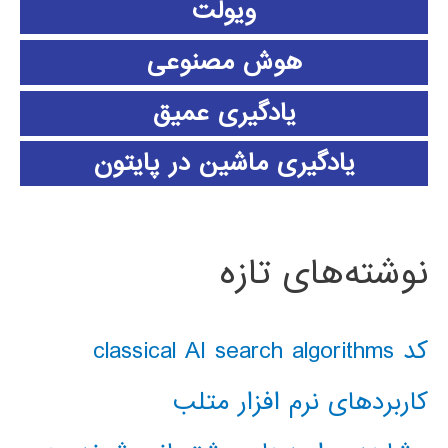
ویولت
هوش مصنوعی
یادگیری عمیق
یادگیری ماشین در پایتون
نوشته‌های تازه
کد classical AI search algorithms
کاربردهای نرم افزار متلب