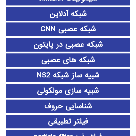
شبکه آدلاین
شبکه عصبی CNN
شبکه عصبی در پایتون
شبکه های عصبی
شبیه ساز شبکه NS2
شبیه سازی مولکولی
شناسایی حروف
فیلتر تطبیقی