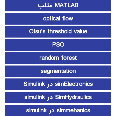
MATLAB متلب
optical flow
Otsu’s threshold value
PSO
random forest
segmentation
simElectronics در Simulink
SimHydraulics در simulink
simmehanics در simulink