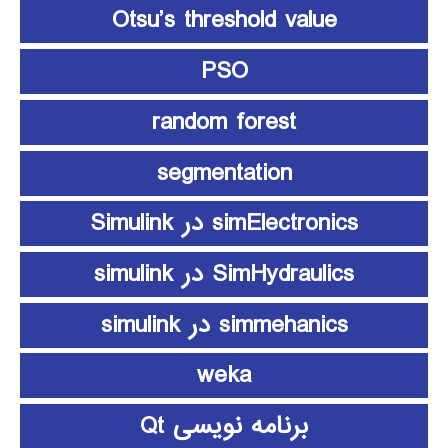
Otsu’s threshold value
PSO
random forest
segmentation
simElectronics در Simulink
SimHydraulics در simulink
simmehanics در simulink
weka
برنامه نویسی Qt