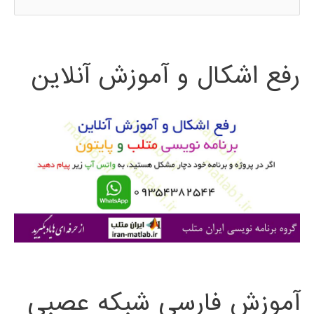
س
ت
رفع اشکال و آموزش آنلاین
ج
و
ب
ر
ا
ی
:
آموزش فارسی شبکه عصبی