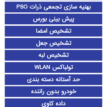
بهنیه سازی تجمعی ذرات PSO
پیش بینی بورس
تشخیص امضا
تشخیص جعل
تشخیص لبه
تولباکس WLAN
حد آستانه دسته بندی
خودرو بدون راننده
داده كاوي