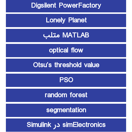
Digsilent PowerFactory
Lonely Planet
MATLAB متلب
optical flow
Otsu’s threshold value
PSO
random forest
segmentation
simElectronics در Simulink