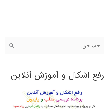
در
simulink
ج
س
ت
رفع اشکال و آموزش آنلاین
ج
و
ب
ر