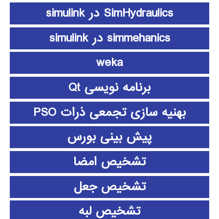
SimHydraulics در simulink
simmehanics در simulink
weka
برنامه نویسی Qt
بهنیه سازی تجمعی ذرات PSO
پیش بینی بورس
تشخیص امضا
تشخیص جعل
تشخیص لبه