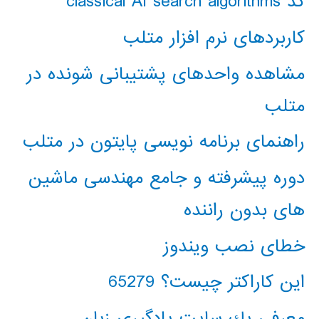
کد classical AI search algorithms
کاربردهای نرم افزار متلب
مشاهده واحدهای پشتیبانی شونده در
متلب
راهنمای برنامه نویسی پایتون در متلب
دوره پیشرفته و جامع مهندسی ماشین
های بدون راننده
خطای نصب ویندوز
این کاراکتر چیست؟ 65279
معرفي يك سايت يادگيري زبان