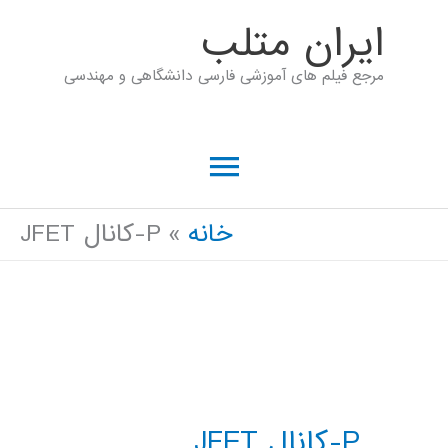
رش
ايران متلب
ه
مرجع فیلم های آموزشی فارسی دانشگاهی و مهندسی
حتوا
فهرست
اصلی
خانه
P-کانال JFET
P-کانال JFET