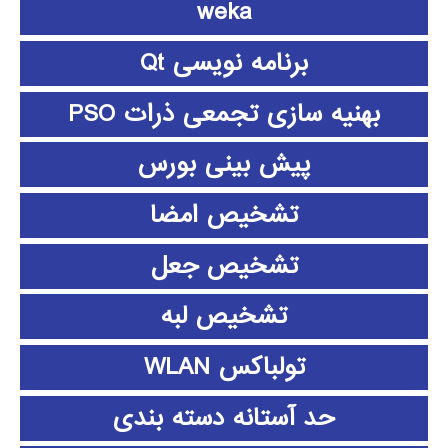
weka
برنامه نویسی Qt
بهنیه سازی تجمعی ذرات PSO
پیش بینی بورس
تشخیص امضا
تشخیص جعل
تشخیص لبه
تولباکس WLAN
حد آستانه دسته بندی