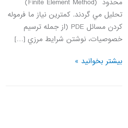
محدود (Finite Element Method)
تحليل مي گردند. كمترين نياز ما فرموله
كردن مسائل PDE (از جمله ترسيم
خصوصيات، نوشتن شرايط مرزي […]
حل
بیشتر بخوانید »
معادلات
دیفرانسیل
با
مشتقات
جزئی