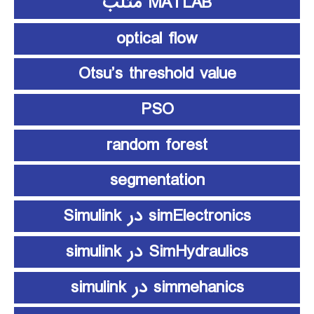
MATLAB متلب
optical flow
Otsu’s threshold value
PSO
random forest
segmentation
simElectronics در Simulink
SimHydraulics در simulink
simmehanics در simulink