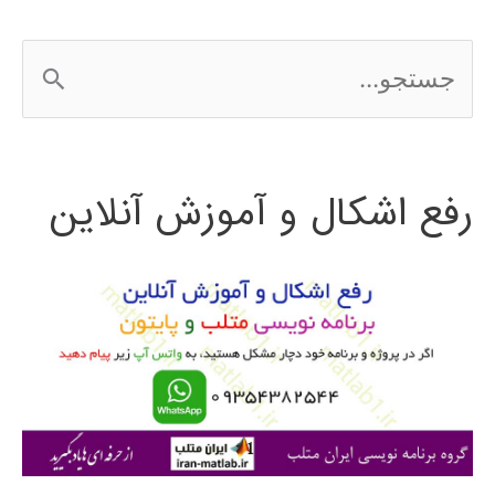
PDE
ج
در
س
Matlab
ت
رفع اشکال و آموزش آنلاین
ج
و
ب
ر
ا
ی