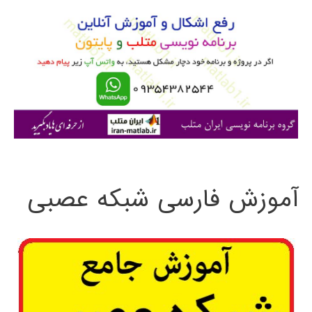
و
ب
ر
ا
ی
:
آموزش فارسی شبکه عصبی