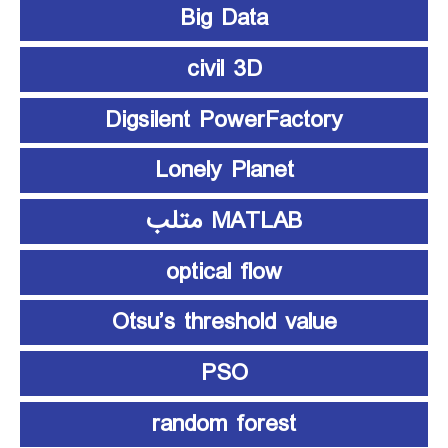
Big Data
civil 3D
Digsilent PowerFactory
Lonely Planet
MATLAB متلب
optical flow
Otsu’s threshold value
PSO
random forest