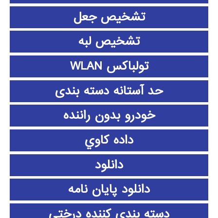
تشخیص جعل
تشخیص لبه
تولباکس WLAN
حد آستانه دسته بندی
خودرو بدون راننده
داده كاوي
دانلود
دانلود پايان نامه
دسته بندی کننده درختی