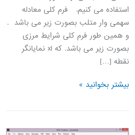
استفاده می کنیم. فرم کلی معادله
سھمی وار متلب بصورت زیر می باشد .
و ھمین طور فرم کلی شرایط مرزی
بصورت زیر می باشد. که xl نمایانگر
نقطه […]
اموزش
بیشتر بخوانید »
متلب_pdepe(حل
عددی
معادله