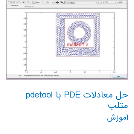
حرارت
پاره
ای
وابسته
به
زمان)
حل معادلات PDE با pdetool
متلب
آموزش