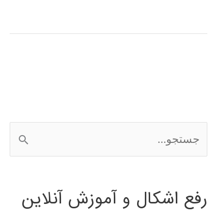
معادلات
PDE
با
pdetool
متلب
ج
س
ت
رفع اشکال و آموزش آنلاین
ج