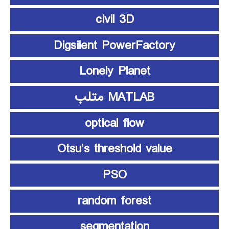
civil 3D
Digsilent PowerFactory
Lonely Planet
MATLAB متلب
optical flow
Otsu’s threshold value
PSO
random forest
segmentation