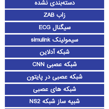
دسته‌بندی نشده
زاب ZAB
سیگنال ECG
سیمولینک simulink
شبکه آدلاین
شبکه عصبی CNN
شبکه عصبی در پایتون
شبکه های عصبی
شبیه ساز شبکه NS2