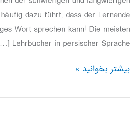
rnen der schwierigen und langwierigen
äufig dazu führt, dass der Lernende
ziges Wort sprechen kann! Die meisten
Lehrbücher in persischer Sprache […]
Hörbuch
بیشتر بخوانید »
zum
Erlernen
der
persischen