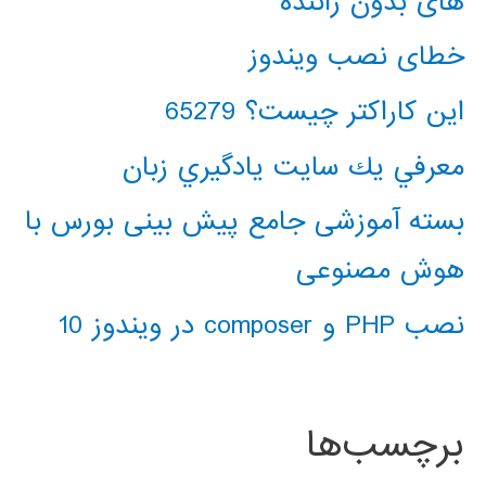
های بدون راننده
خطای نصب ویندوز
این کاراکتر چیست؟ 65279
معرفي يك سايت يادگيري زبان
بسته آموزشی جامع پیش بینی بورس با
هوش مصنوعی
نصب PHP و composer در ویندوز 10
برچسب‌ها