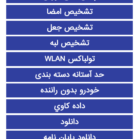
تشخیص امضا
تشخیص جعل
تشخیص لبه
تولباکس WLAN
حد آستانه دسته بندی
خودرو بدون راننده
داده كاوي
دانلود
دانلود پايان نامه