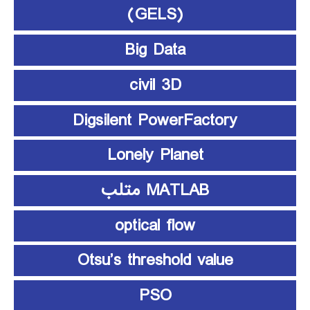
(GELS)
Big Data
civil 3D
Digsilent PowerFactory
Lonely Planet
MATLAB متلب
optical flow
Otsu’s threshold value
PSO