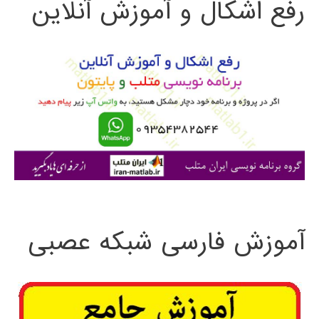
رفع اشکال و آموزش آنلاین
ج
و
ب
ر
ا
ی
:
آموزش فارسی شبکه عصبی