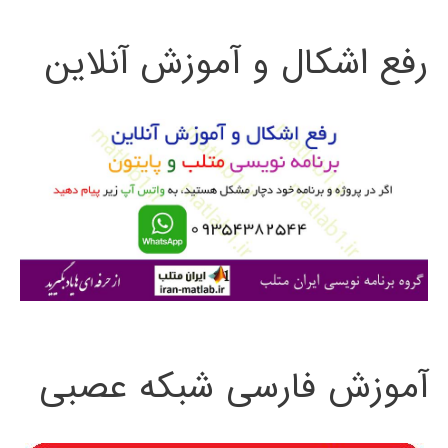
ت
کرد؟
رفع اشکال و آموزش آنلاین
ج
ارتباط
و
فتوشاپ
و
ب
متلب
ر
چگونه
ا
است؟
ی
:
آموزش فارسی شبکه عصبی