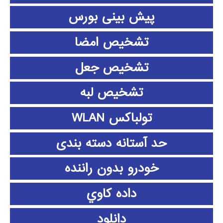
پیش بینی بورس
تشخیص امضا
تشخیص جعل
تشخیص لبه
تولباکس WLAN
حد آستانه دسته بندی
خودرو بدون راننده
داده كاوي
دانلود