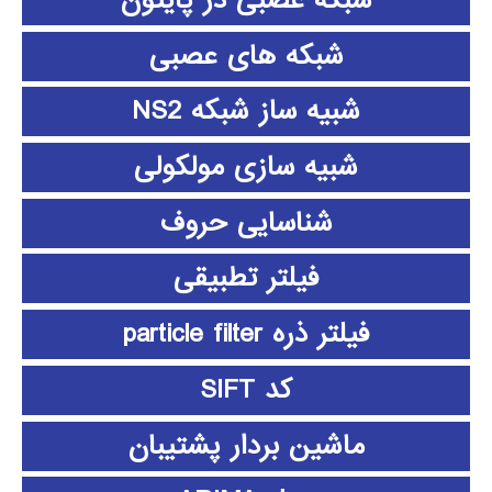
شبکه عصبی در پایتون
شبکه های عصبی
شبیه ساز شبکه NS2
شبیه سازی مولکولی
شناسایی حروف
فیلتر تطبیقی
فیلتر ذره particle filter
کد SIFT
ماشین بردار پشتیبان