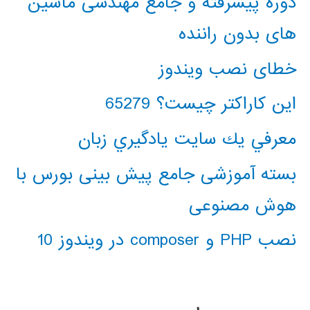
دوره پیشرفته و جامع مهندسی ماشین
های بدون راننده
خطای نصب ویندوز
این کاراکتر چیست؟ 65279
معرفي يك سايت يادگيري زبان
بسته آموزشی جامع پیش بینی بورس با
هوش مصنوعی
نصب PHP و composer در ویندوز 10