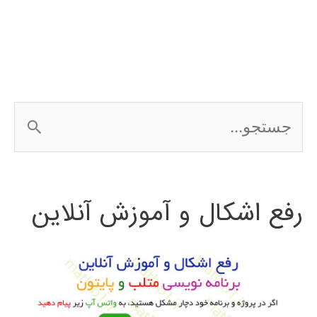
در
متلب
matlab
ج
س
ت
رفع اشکال و آموزش آنلاین
ج
و
ب
ر