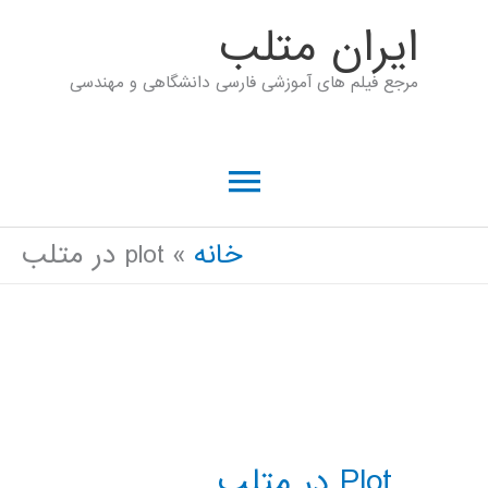
رش
ايران متلب
ه
مرجع فیلم های آموزشی فارسی دانشگاهی و مهندسی
حتوا
فهرست
اصلی
خانه
plot در متلب
Plot در متلب