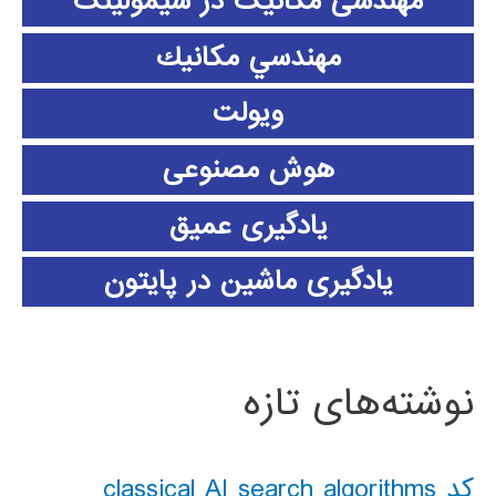
مهندسی مکانیک در سیمولینک
مهندسي مكانيك
ویولت
هوش مصنوعی
یادگیری عمیق
یادگیری ماشین در پایتون
نوشته‌های تازه
کد classical AI search algorithms