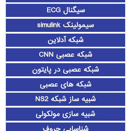
سیگنال ECG
سیمولینک simulink
شبکه آدلاین
شبکه عصبی CNN
شبکه عصبی در پایتون
شبکه های عصبی
شبیه ساز شبکه NS2
شبیه سازی مولکولی
شناسایی حروف