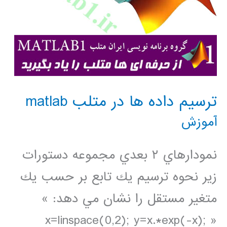
ترسيم داده ها در متلب matlab
آموزش
نمودارهاي ٢ بعدي مجموعه دستورات
زير نحوه ترسيم يك تابع بر حسب يك
متغير مستقل را نشان مي دهد: »
x=linspace(0,2); y=x.*exp(-x); »