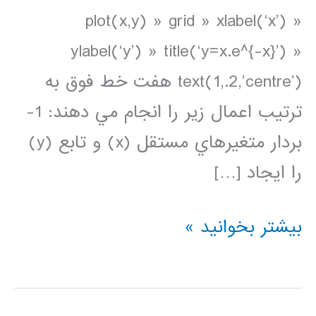
plot(x,y) » grid » xlabel(‘x’) »
ylabel(‘y’) » title(‘y=x.e^{-x}’) »
text(1,.2,’centre’) هفت خط فوق به
ترتيب اعمال زير را انجام مي دهند: 1-
بردار متغيرهاي مستقل (x) و تابع (y)
را ايجاد […]
ترسيم
بیشتر بخوانید »
داده
ها