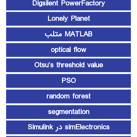
Digsilent PowerFactory
Lonely Planet
MATLAB متلب
optical flow
Otsu’s threshold value
PSO
random forest
segmentation
simElectronics در Simulink