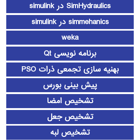
SimHydraulics در simulink
simmehanics در simulink
weka
برنامه نویسی Qt
بهنیه سازی تجمعی ذرات PSO
پیش بینی بورس
تشخیص امضا
تشخیص جعل
تشخیص لبه