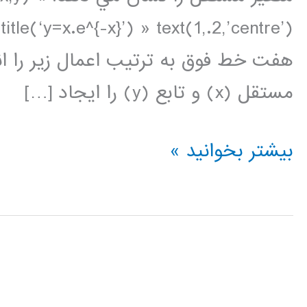
title(‘y=x.e^{-x}’) » text(1,.2,’centre’)
مستقل (x) و تابع (y) را ايجاد […]
ترسيم
بیشتر بخوانید »
داده
ها
در
متلب