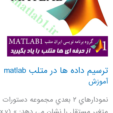
ترسيم داده ها در متلب matlab
آموزش
نمودارهاي ٢ بعدي مجموعه دست
متغير م