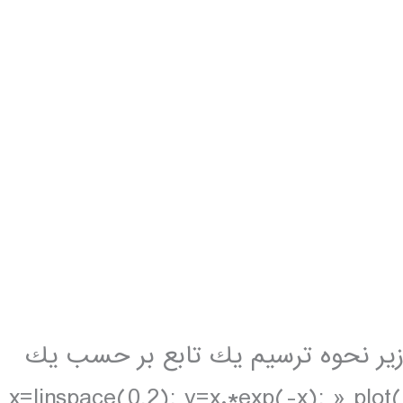
ورات زير نحوه ترسيم يك تابع بر حسب يك
ستقل را نشان مي دهد: » x=linspace(0,2); y=x.*exp(-x); » plot(x,y)