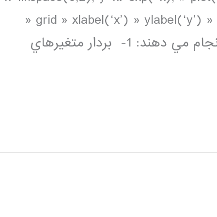
» grid » xlabel(‘x’) » ylabel(‘y’) » 
هفت خط فوق به ترتيب اعمال زير را انجام مي دهند: 1- بردار متغيرهاي