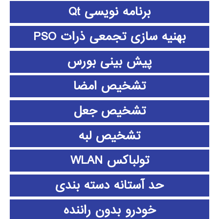
برنامه نویسی Qt
بهنیه سازی تجمعی ذرات PSO
پیش بینی بورس
تشخیص امضا
تشخیص جعل
تشخیص لبه
تولباکس WLAN
حد آستانه دسته بندی
خودرو بدون راننده