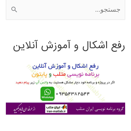
ج
در
س
نرم
ت
افزار
رفع اشکال و آموزش آنلاین
ج
MATLAB
و
ب
ر
ا
ی
: