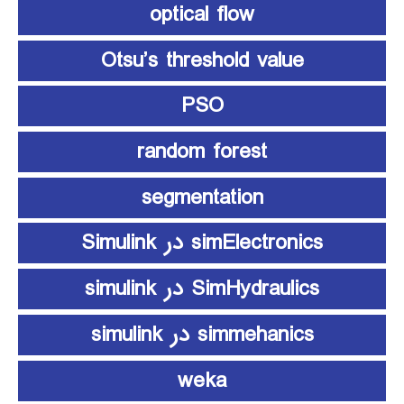
optical flow
Otsu’s threshold value
PSO
random forest
segmentation
simElectronics در Simulink
SimHydraulics در simulink
simmehanics در simulink
weka