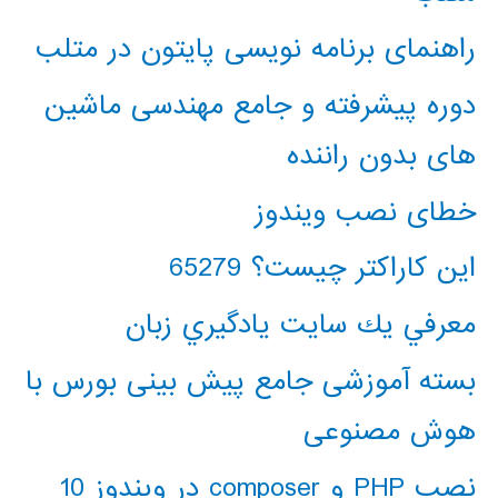
راهنمای برنامه نویسی پایتون در متلب
دوره پیشرفته و جامع مهندسی ماشین
های بدون راننده
خطای نصب ویندوز
این کاراکتر چیست؟ 65279
معرفي يك سايت يادگيري زبان
بسته آموزشی جامع پیش بینی بورس با
هوش مصنوعی
نصب PHP و composer در ویندوز 10