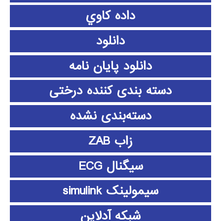
داده كاوي
دانلود
دانلود پايان نامه
دسته بندی کننده درختی
دسته‌بندی نشده
زاب ZAB
سیگنال ECG
سیمولینک simulink
شبکه آدلاین