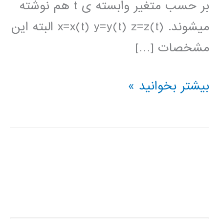
بر حسب متغیر وابسته ی t هم نوشته
میشوند. x=x(t) y=y(t) z=z(t) البته این
مشخصات […]
آموزش
بیشتر بخوانید »
ترسیم
نمودارهای
سه
بعدی
و
سطوح