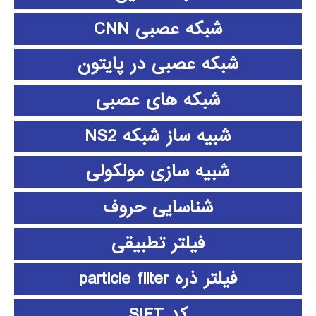
شبکه عصبی CNN
شبکه عصبی در پایتون
شبکه های عصبی
شبیه ساز شبکه NS2
شبیه سازی مولکولی
شناسایی حروف
فیلتر تطبیقی
فیلتر ذره particle filter
کد SIFT