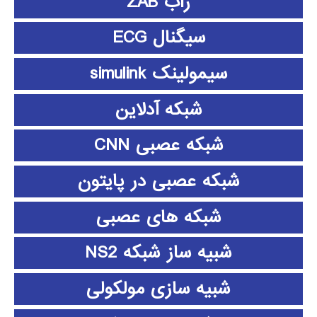
زاب ZAB
سیگنال ECG
سیمولینک simulink
شبکه آدلاین
شبکه عصبی CNN
شبکه عصبی در پایتون
شبکه های عصبی
شبیه ساز شبکه NS2
شبیه سازی مولکولی