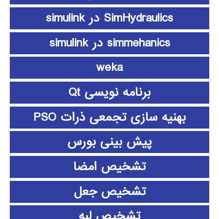
SimHydraulics در simulink
simmehanics در simulink
weka
برنامه نویسی Qt
بهنیه سازی تجمعی ذرات PSO
پیش بینی بورس
تشخیص امضا
تشخیص جعل
تشخیص لبه