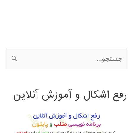
رگرسیون
regression
ج
س
ت
رفع اشکال و آموزش آنلاین
ج
و
ب