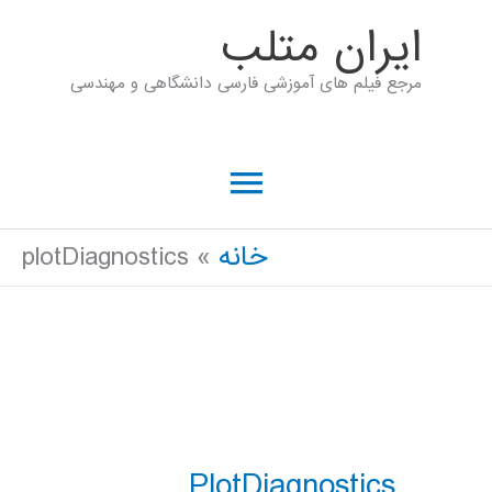
رش
ايران متلب
ه
مرجع فیلم های آموزشی فارسی دانشگاهی و مهندسی
حتوا
فهرست
اصلی
خانه
plotDiagnostics
PlotDiagnostics