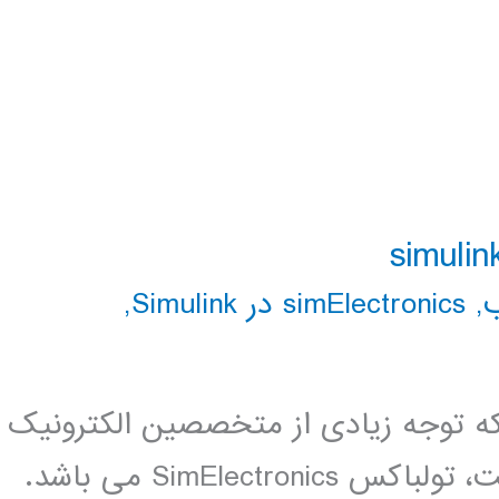
,
simElectronics در Simulink
,
 توجه زیادی از متخصصین الکترونیک
و مکاترونیک را به خوب جلب کرده است، تولباکس SimElectronics می باشد.