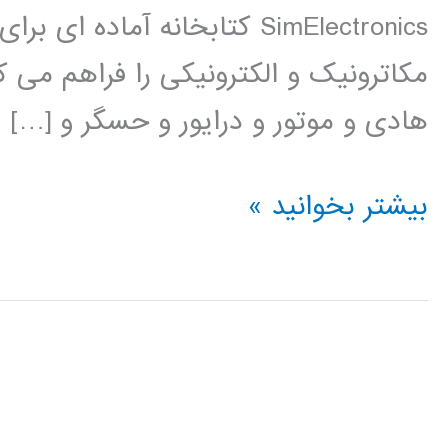
SimElectronics کتابخانه آم
مکاترونیک و الکترونیکی را فراهم می ک
هادی و موتور و درایور و حسگر و […]
فیلم
بیشتر بخوانید »
آموزشی
simElectronics
در
simulink