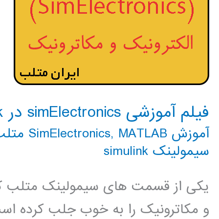
فیلم آموزشی simElectronics در simulink
آموزش SimElectronics
MATLAB متلب
,
سیمولینک simulink
یکی از قسمت های سیمولینک متلب که