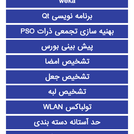
weka
برنامه نویسی Qt
بهنیه سازی تجمعی ذرات PSO
پیش بینی بورس
تشخیص امضا
تشخیص جعل
تشخیص لبه
تولباکس WLAN
حد آستانه دسته بندی