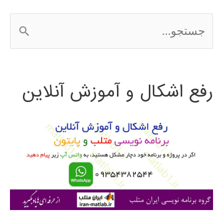
Types
ج
در
س
متلب
ت
رفع اشکال و آموزش آنلاین
ج
و
ب
ر
ا
ی