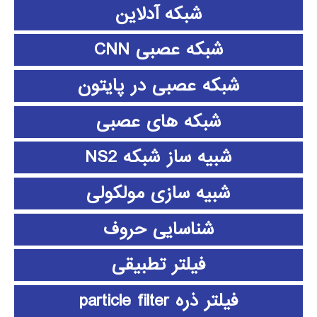
شبکه آدلاین
شبکه عصبی CNN
شبکه عصبی در پایتون
شبکه های عصبی
شبیه ساز شبکه NS2
شبیه سازی مولکولی
شناسایی حروف
فیلتر تطبیقی
فیلتر ذره particle filter