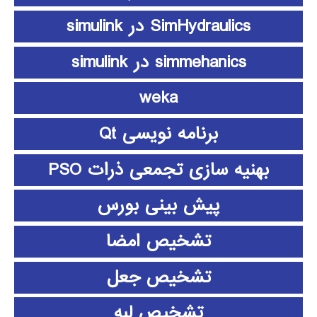
SimHydraulics در simulink
simmehanics در simulink
weka
برنامه نویسی Qt
بهنیه سازی تجمعی ذرات PSO
پیش بینی بورس
تشخیص امضا
تشخیص جعل
تشخیص لبه