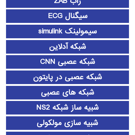
زاب ZAB
سیگنال ECG
سیمولینک simulink
شبکه آدلاین
شبکه عصبی CNN
شبکه عصبی در پایتون
شبکه های عصبی
شبیه ساز شبکه NS2
شبیه سازی مولکولی