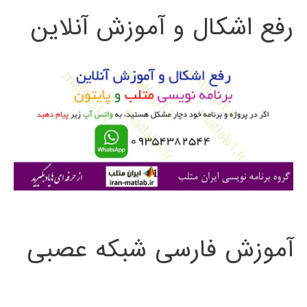
رفع اشکال و آموزش آنلاین
ج
و
ب
ر
ا
ی
:
آموزش فارسی شبکه عصبی