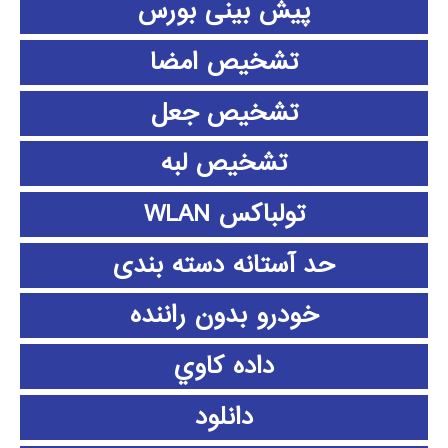
پیش بینی بورس
تشخیص امضا
تشخیص جعل
تشخیص لبه
تولباکس WLAN
حد آستانه دسته بندی
خودرو بدون راننده
داده كاوي
دانلود