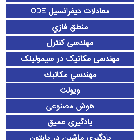
معادلات دیفرانسیل ODE
منطق فازي
مهندسی کنترل
مهندسی مکانیک در سیمولینک
مهندسي مكانيك
ویولت
هوش مصنوعی
یادگیری عمیق
یادگیری ماشین در پایتون