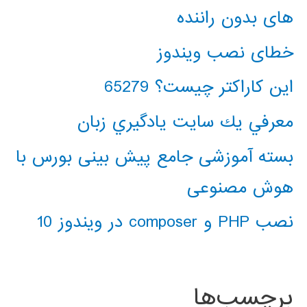
های بدون راننده
خطای نصب ویندوز
این کاراکتر چیست؟ 65279
معرفي يك سايت يادگيري زبان
بسته آموزشی جامع پیش بینی بورس با
هوش مصنوعی
نصب PHP و composer در ویندوز 10
برچسب‌ها