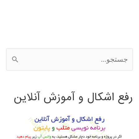
محدود
در
دینامیک
سیالات
ج
محاسباتی
س
مقدمه
ت
ای
رفع اشکال و آموزش آنلاین
ج
پیشرفته
و
با
OpenFOAM
ب
و
ر