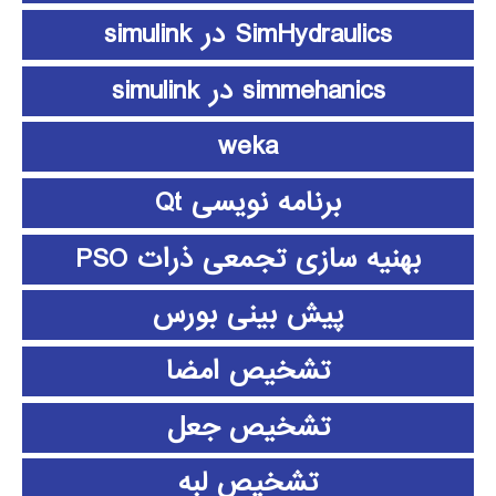
SimHydraulics در simulink
simmehanics در simulink
weka
برنامه نویسی Qt
بهنیه سازی تجمعی ذرات PSO
پیش بینی بورس
تشخیص امضا
تشخیص جعل
تشخیص لبه