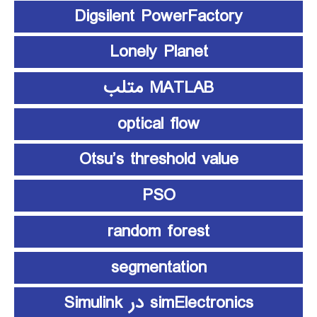
Digsilent PowerFactory
Lonely Planet
MATLAB متلب
optical flow
Otsu’s threshold value
PSO
random forest
segmentation
simElectronics در Simulink