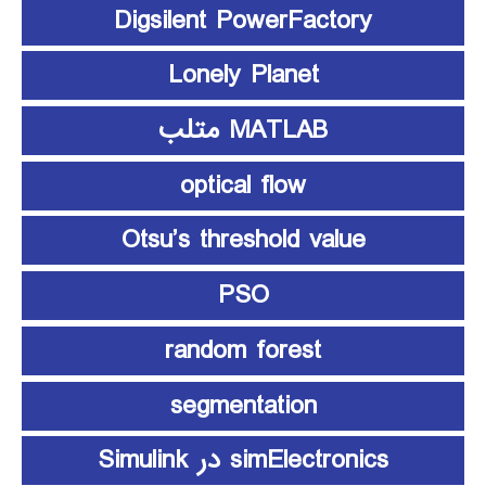
Digsilent PowerFactory
Lonely Planet
MATLAB متلب
optical flow
Otsu’s threshold value
PSO
random forest
segmentation
simElectronics در Simulink