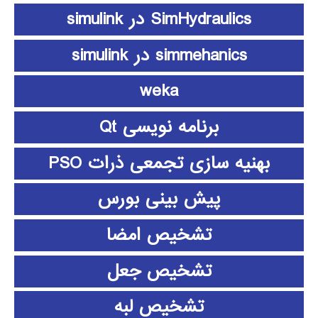
SimHydraulics در simulink
simmehanics در simulink
weka
برنامه نویسی Qt
بهنیه سازی تجمعی ذرات PSO
پیش بینی بورس
تشخیص امضا
تشخیص جعل
تشخیص لبه