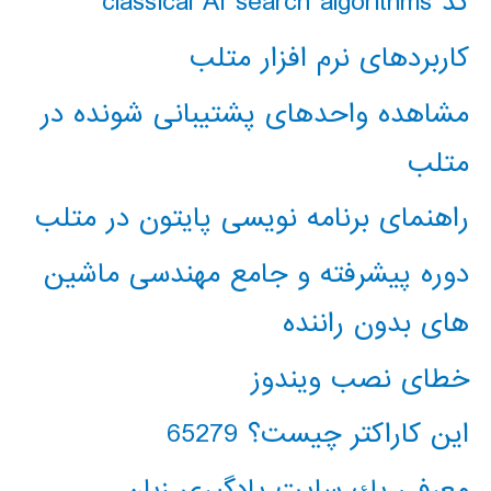
کد classical AI search algorithms
کاربردهای نرم افزار متلب
مشاهده واحدهای پشتیبانی شونده در
متلب
راهنمای برنامه نویسی پایتون در متلب
دوره پیشرفته و جامع مهندسی ماشین
های بدون راننده
خطای نصب ویندوز
این کاراکتر چیست؟ 65279
معرفي يك سايت يادگيري زبان