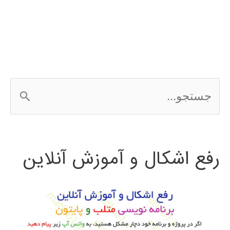
در
simulink
ج
س
ت
رفع اشکال و آموزش آنلاین
ج
و
ب
ر