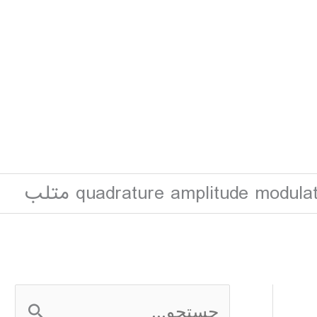
quadrature amplitude modula متلب
ج