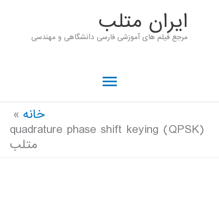
رش
ايران متلب
ه
مرجع فیلم های آموزشی فارسی دانشگاهی و مهندسی
حتوا
فهرست
اصلی
خانه
quadrature phase shift keying (QPSK)
متلب