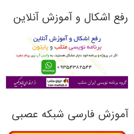
ت
استفاده
رفع اشکال و آموزش آنلاین
ج
از
و
MATLAB
و
ب
SIMULINK
ر
ا
ی
:
آموزش فارسی شبکه عصبی