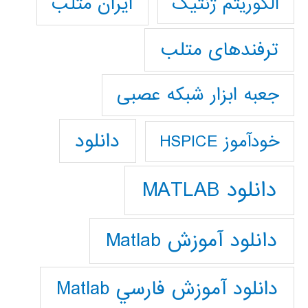
ایران متلب
الگوریتم ژنتیک
ترفندهای متلب
جعبه ابزار شبکه عصبی
دانلود
خودآموز HSPICE
دانلود MATLAB
دانلود آموزش Matlab
دانلود آموزش فارسي Matlab