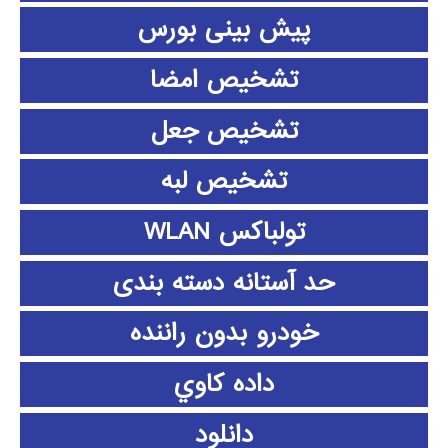
پیش بینی بورس
تشخیص امضا
تشخیص جعل
تشخیص لبه
تولباکس WLAN
حد آستانه دسته بندی
خودرو بدون راننده
داده كاوي
دانلود