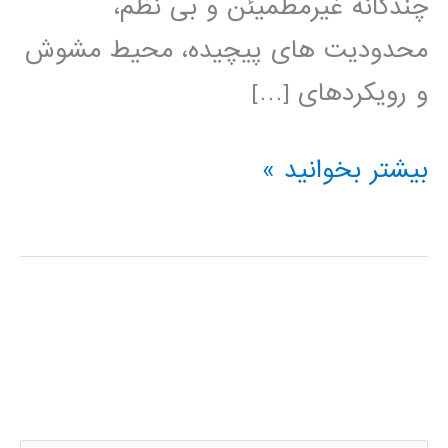
چندگانه غیرمطمیئن و بی نظم،
محدودیت های پیچیده، محیط مشوش
و رویکردهای […]
کتاب
بیشتر بخوانید »
الگوهای
هوش
محاسباتی
برای
مسئله
های