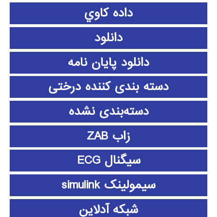
داده كاوي
دانلود
دانلود پايان نامه
دسته بندی کننده درختی
دسته‌بندی نشده
زاب ZAB
سیگنال ECG
سیمولینک simulink
شبکه آدلاین