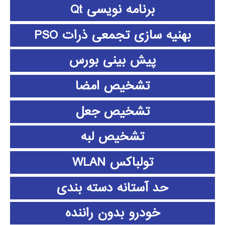
برنامه نویسی Qt
بهنیه سازی تجمعی ذرات PSO
پیش بینی بورس
تشخیص امضا
تشخیص جعل
تشخیص لبه
تولباکس WLAN
حد آستانه دسته بندی
خودرو بدون راننده