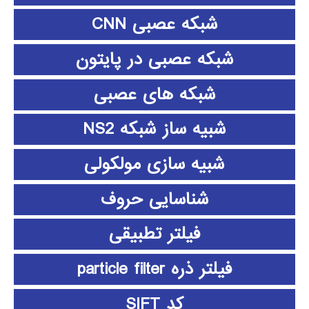
شبکه عصبی CNN
شبکه عصبی در پایتون
شبکه های عصبی
شبیه ساز شبکه NS2
شبیه سازی مولکولی
شناسایی حروف
فیلتر تطبیقی
فیلتر ذره particle filter
کد SIFT