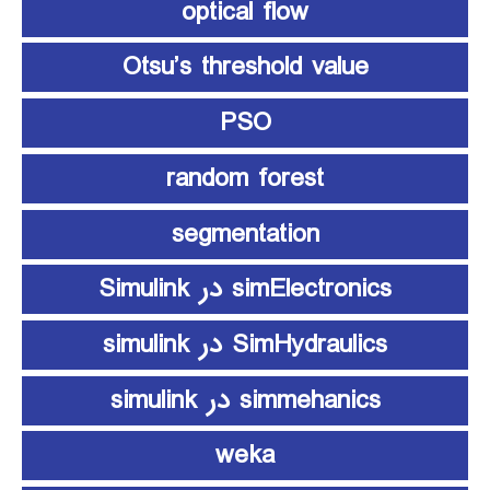
optical flow
Otsu’s threshold value
PSO
random forest
segmentation
simElectronics در Simulink
SimHydraulics در simulink
simmehanics در simulink
weka