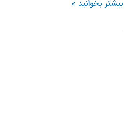
تولید
بیشتر بخوانید »
عدد
تصادفی
در
متلب