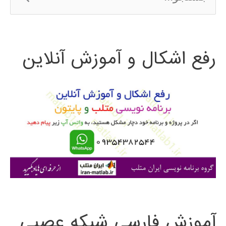
س
ت
رفع اشکال و آموزش آنلاین
ج
و
ب
ر
ا
ی
:
آموزش فارسی شبکه عصبی