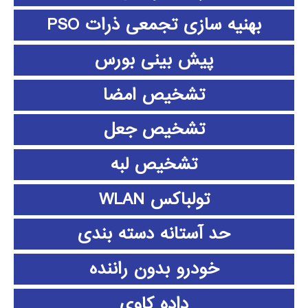
بهنیه سازی تجمعی ذرات PSO
پیش بینی بورس
تشخیص امضا
تشخیص جعل
تشخیص لبه
تولباکس WLAN
حد آستانه دسته بندی
خودرو بدون راننده
داده كاوي