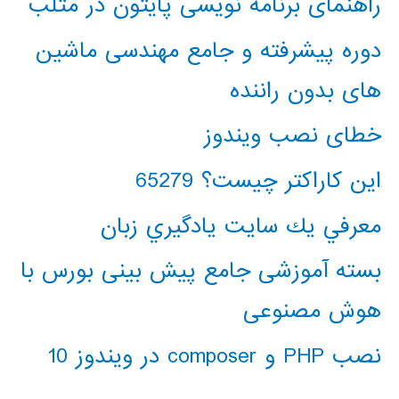
راهنمای برنامه نویسی پایتون در متلب
دوره پیشرفته و جامع مهندسی ماشین
های بدون راننده
خطای نصب ویندوز
این کاراکتر چیست؟ 65279
معرفي يك سايت يادگيري زبان
بسته آموزشی جامع پیش بینی بورس با
هوش مصنوعی
نصب PHP و composer در ویندوز 10