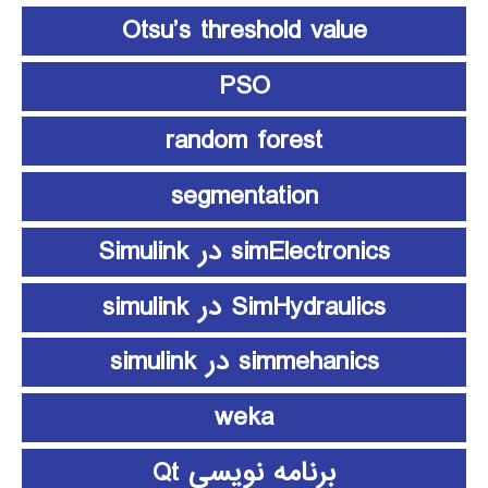
Otsu’s threshold value
PSO
random forest
segmentation
simElectronics در Simulink
SimHydraulics در simulink
simmehanics در simulink
weka
برنامه نویسی Qt