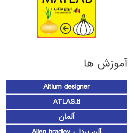
آموزش ها
Altium designer
ATLAS.ti
آلمان
آلن بردلی Allen bradley