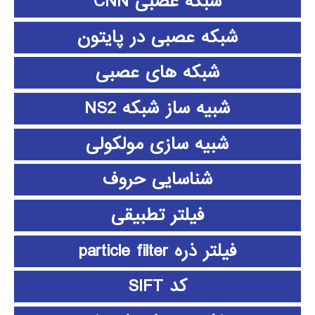
شبکه عصبی CNN
شبکه عصبی در پایتون
شبکه های عصبی
شبیه ساز شبکه NS2
شبیه سازی مولکولی
شناسایی حروف
فیلتر تطبیقی
فیلتر ذره particle filter
کد SIFT