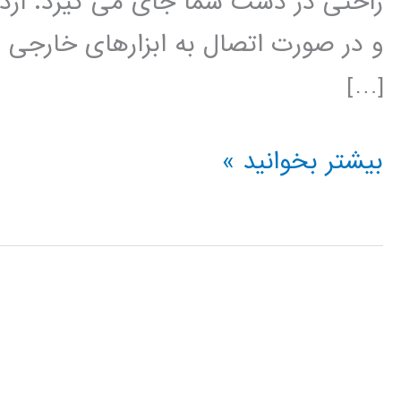
راحتی در دست شما جای می گیرد. آرد
و در صورت اتصال به ابزارهای خارجی و
[…]
راهنمای
بیشتر بخوانید »
جامع
آردوینو
در
متلب