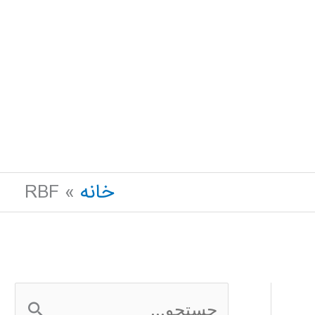
خانه
RBF
ج