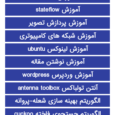
آموزش stateflow
آموزش پردازش تصویر
آموزش شبکه های کامپیوتری
آموزش لینوکس ubuntu
آموزش نوشتن مقاله
آموزش وردپرس wordpress
آنتن تولباکس antenna toolbox
الگوریتم بهینه سازی شعله-پروانه
الگوریتم جستجوی فاخته cuckoo