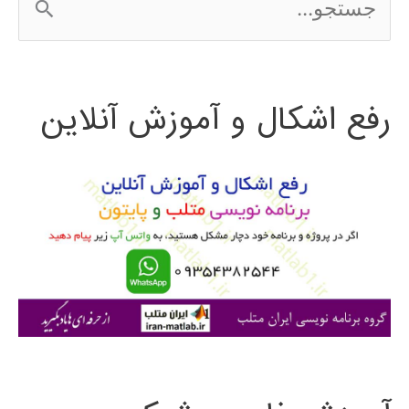
س
ت
رفع اشکال و آموزش آنلاین
ج
و
ب
ر
ا
ی
: