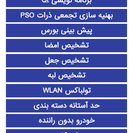
برنامه نویسی Qt
بهنیه سازی تجمعی ذرات PSO
پیش بینی بورس
تشخیص امضا
تشخیص جعل
تشخیص لبه
تولباکس WLAN
حد آستانه دسته بندی
خودرو بدون راننده