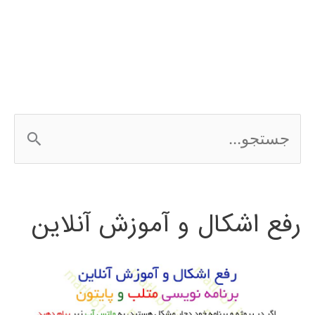
رگرسیون
regression
ج
س
ت
رفع اشکال و آموزش آنلاین
ج
و
ب