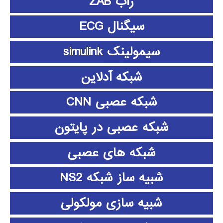
زاب ZAB
سیگنال ECG
سیمولینک simulink
شبکه آدلاین
شبکه عصبی CNN
شبکه عصبی در پایتون
شبکه های عصبی
شبیه ساز شبکه NS2
شبیه سازی مولکولی