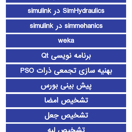
SimHydraulics در simulink
simmehanics در simulink
weka
برنامه نویسی Qt
بهنیه سازی تجمعی ذرات PSO
پیش بینی بورس
تشخیص امضا
تشخیص جعل
تشخیص لبه