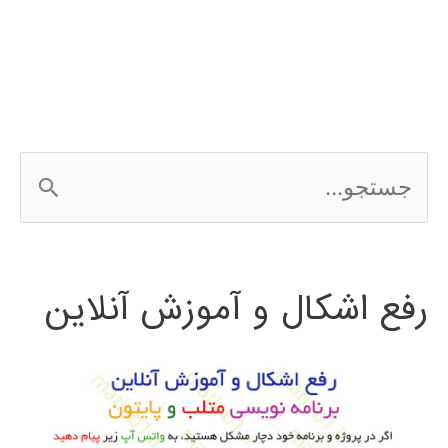
در
simulink
ج
س
ت
رفع اشکال و آموزش آنلاین
ج
و
ب
ر