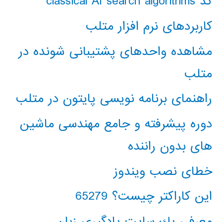
کد classical AI search algorithms
کاربردهای نرم افزار متلب
مشاهده واحدهای پشتیبانی شونده در
متلب
راهنمای برنامه نویسی پایتون در متلب
دوره پیشرفته و جامع مهندسی ماشین
های بدون راننده
خطای نصب ویندوز
این کاراکتر چیست؟ 65279
معرفي يك سايت يادگيري زبان