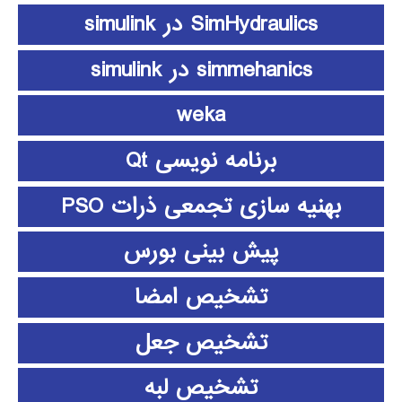
SimHydraulics در simulink
simmehanics در simulink
weka
برنامه نویسی Qt
بهنیه سازی تجمعی ذرات PSO
پیش بینی بورس
تشخیص امضا
تشخیص جعل
تشخیص لبه