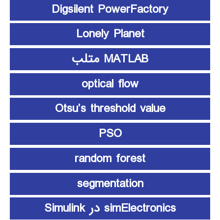
Digsilent PowerFactory
Lonely Planet
MATLAB متلب
optical flow
Otsu’s threshold value
PSO
random forest
segmentation
simElectronics در Simulink