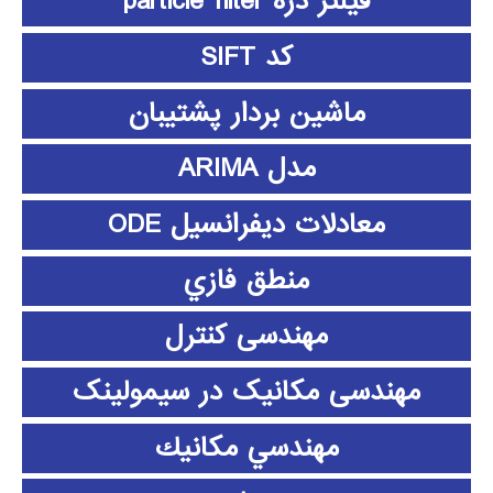
فیلتر ذره particle filter
کد SIFT
ماشین بردار پشتیبان
مدل ARIMA
معادلات دیفرانسیل ODE
منطق فازي
مهندسی کنترل
مهندسی مکانیک در سیمولینک
مهندسي مكانيك