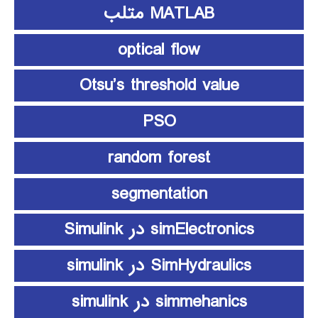
MATLAB متلب
optical flow
Otsu’s threshold value
PSO
random forest
segmentation
simElectronics در Simulink
SimHydraulics در simulink
simmehanics در simulink