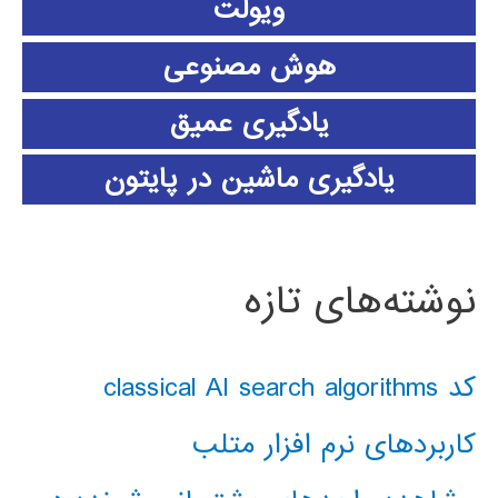
ویولت
هوش مصنوعی
یادگیری عمیق
یادگیری ماشین در پایتون
نوشته‌های تازه
کد classical AI search algorithms
کاربردهای نرم افزار متلب