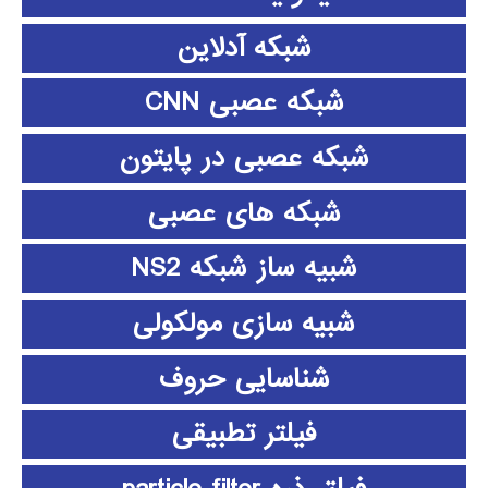
شبکه آدلاین
شبکه عصبی CNN
شبکه عصبی در پایتون
شبکه های عصبی
شبیه ساز شبکه NS2
شبیه سازی مولکولی
شناسایی حروف
فیلتر تطبیقی