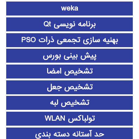
weka
برنامه نویسی Qt
بهنیه سازی تجمعی ذرات PSO
پیش بینی بورس
تشخیص امضا
تشخیص جعل
تشخیص لبه
تولباکس WLAN
حد آستانه دسته بندی