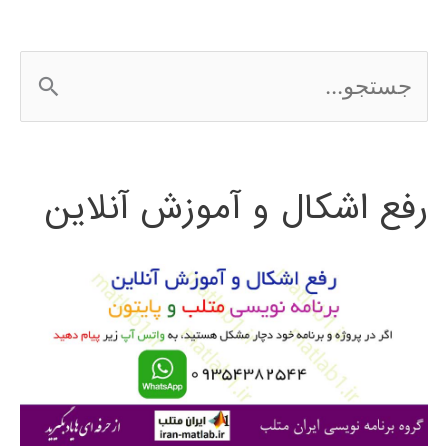
ج
س
ت
رفع اشکال و آموزش آنلاین
ج
و
ب
ر
ا
ی