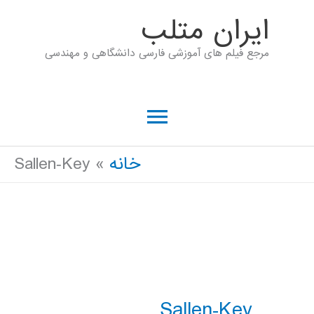
رش
ايران متلب
ه
مرجع فیلم های آموزشی فارسی دانشگاهی و مهندسی
حتوا
فهرست
اصلی
خانه
Sallen‐Key
Sallen‐Key