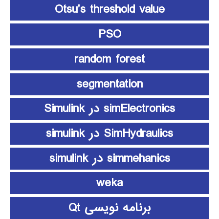
Otsu’s threshold value
PSO
random forest
segmentation
simElectronics در Simulink
SimHydraulics در simulink
simmehanics در simulink
weka
برنامه نویسی Qt