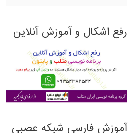
س
ت
رفع اشکال و آموزش آنلاین
ج
و
ب
ر
ا
ی
:
آموزش فارسی شبکه عصبی