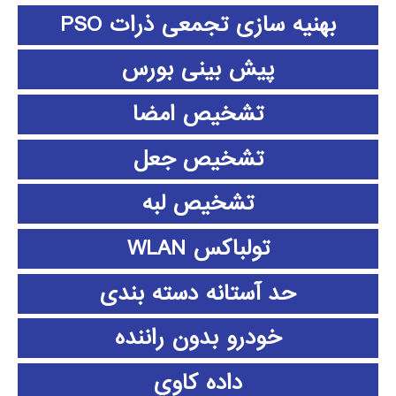
بهنیه سازی تجمعی ذرات PSO
پیش بینی بورس
تشخیص امضا
تشخیص جعل
تشخیص لبه
تولباکس WLAN
حد آستانه دسته بندی
خودرو بدون راننده
داده كاوي