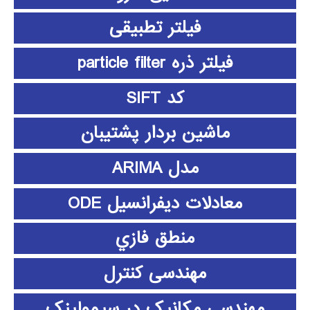
فیلتر تطبیقی
فیلتر ذره particle filter
کد SIFT
ماشین بردار پشتیبان
مدل ARIMA
معادلات دیفرانسیل ODE
منطق فازي
مهندسی کنترل
مهندسی مکانیک در سیمولینک