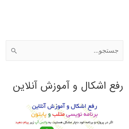
ویژگی
ج
س
ت
رفع اشکال و آموزش آنلاین
ج
و
ب
ر