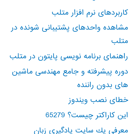
کاربردهای نرم افزار متلب
مشاهده واحدهای پشتیبانی شونده در
متلب
راهنمای برنامه نویسی پایتون در متلب
دوره پیشرفته و جامع مهندسی ماشین
های بدون راننده
خطای نصب ویندوز
این کاراکتر چیست؟ 65279
معرفي يك سايت يادگيري زبان