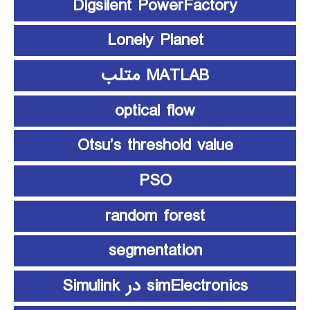
Digsilent PowerFactory
Lonely Planet
MATLAB متلب
optical flow
Otsu’s threshold value
PSO
random forest
segmentation
simElectronics در Simulink