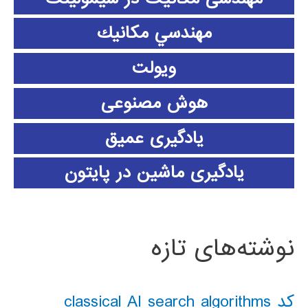
مهندسي مكانيك
ویولت
هوش مصنوعی
یادگیری عمیق
یادگیری ماشین در پایتون
نوشته‌های تازه
کد classical AI search algorithms