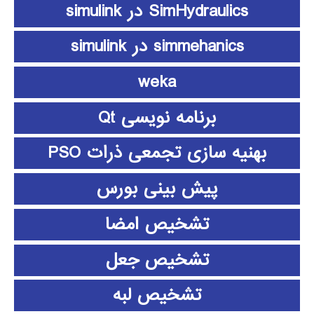
SimHydraulics در simulink
simmehanics در simulink
weka
برنامه نویسی Qt
بهنیه سازی تجمعی ذرات PSO
پیش بینی بورس
تشخیص امضا
تشخیص جعل
تشخیص لبه