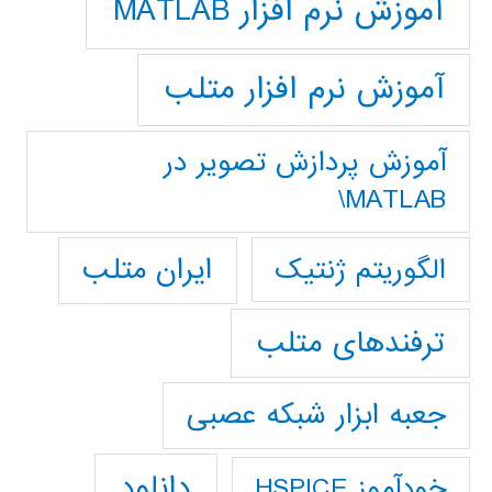
آموزش نرم افزار MATLAB
آموزش نرم افزار متلب
آموزش پردازش تصوير در
MATLAB\
ایران متلب
الگوریتم ژنتیک
ترفندهای متلب
جعبه ابزار شبکه عصبی
دانلود
خودآموز HSPICE