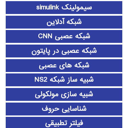
سیمولینک simulink
شبکه آدلاین
شبکه عصبی CNN
شبکه عصبی در پایتون
شبکه های عصبی
شبیه ساز شبکه NS2
شبیه سازی مولکولی
شناسایی حروف
فیلتر تطبیقی