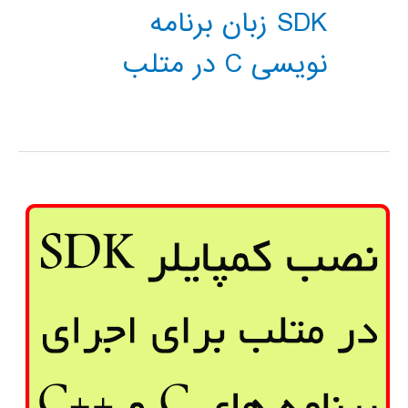
SDK زبان برنامه
نویسی C در متلب