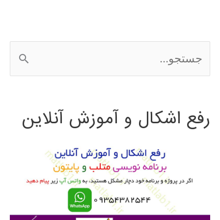
ج
س
ت
رفع اشکال و آموزش آنلاین
ج
و
ب
ر
ا