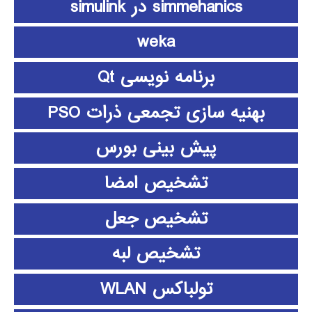
simmehanics در simulink
weka
برنامه نویسی Qt
بهنیه سازی تجمعی ذرات PSO
پیش بینی بورس
تشخیص امضا
تشخیص جعل
تشخیص لبه
تولباکس WLAN