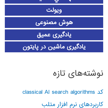
ویولت
هوش مصنوعی
یادگیری عمیق
یادگیری ماشین در پایتون
نوشته‌های تازه
کد classical AI search algorithms
کاربردهای نرم افزار متلب