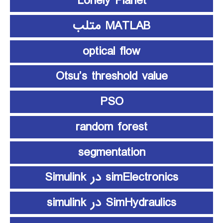
Lonely Planet
MATLAB متلب
optical flow
Otsu’s threshold value
PSO
random forest
segmentation
simElectronics در Simulink
SimHydraulics در simulink