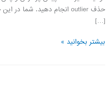
حذف outlier انجام دهید. شما در 
[…]
فیلم
بیشتر بخوانید »
آموزش
فارسی
جعبه
ابزار
برازش