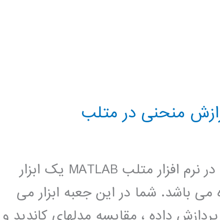
رازش منحنی در متلب
تولباکس برازش منحنی (curve fitting) در نرم افزار متلب MATLAB یک ابزار
می باشد. شما در این جعبه ابزار می
پردازش داده ، مقایسه مدلهای کاندید و