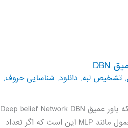
 DBN
,
تشخیص لبه
,
دانلود
,
شناسایی حروف
,
فيلم آموزش فارسي و كدهاي اماده شبكه باور عميق Deep belief Network DBN
. . يكي از معايب شبكه هاي عصبي معمول مانند MLP اين است كه اگر تعداد