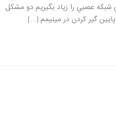
ي شبكه عصبي را زياد بگيريم دو مشكل
يين گير كردن در مينيمم […]