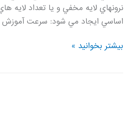
نرونهاي لايه مخفي و يا تعداد لايه ها
اساسي ايجاد مي شود: سرعت آموزش پا
فيلم
بیشتر بخوانید »
آموزش
فارسي
شبكه
باور
عميق
DBN