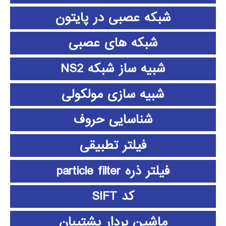
شبکه عصبی در پایتون
شبکه های عصبی
شبیه ساز شبکه NS2
شبیه سازی مولکولی
شناسایی حروف
فیلتر تطبیقی
فیلتر ذره particle filter
کد SIFT
ماشین بردار پشتیبان