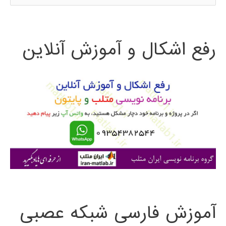
س
ت
رفع اشکال و آموزش آنلاین
ج
و
ب
ر
ا
ی
:
آموزش فارسی شبکه عصبی