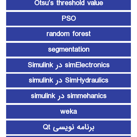
Otsu’s threshold value
PSO
random forest
segmentation
simElectronics در Simulink
SimHydraulics در simulink
simmehanics در simulink
weka
برنامه نویسی Qt