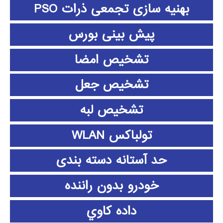
بهنیه سازی تجمعی ذرات PSO
پیش بینی بورس
تشخیص امضا
تشخیص جعل
تشخیص لبه
تولباکس WLAN
حد آستانه دسته بندی
خودرو بدون راننده
داده كاوي