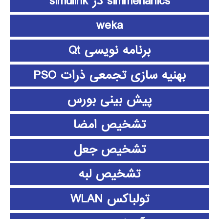
simmehanics در simulink
weka
برنامه نویسی Qt
بهنیه سازی تجمعی ذرات PSO
پیش بینی بورس
تشخیص امضا
تشخیص جعل
تشخیص لبه
تولباکس WLAN