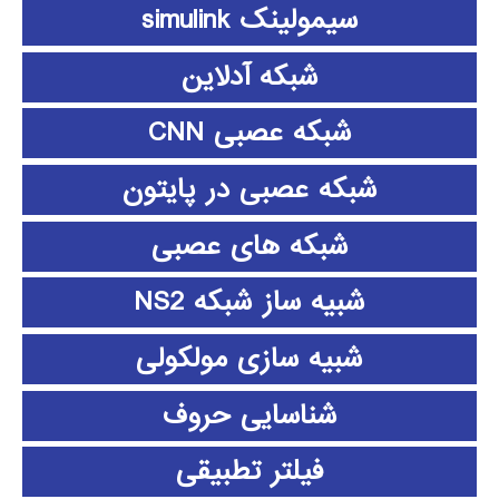
سیمولینک simulink
شبکه آدلاین
شبکه عصبی CNN
شبکه عصبی در پایتون
شبکه های عصبی
شبیه ساز شبکه NS2
شبیه سازی مولکولی
شناسایی حروف
فیلتر تطبیقی