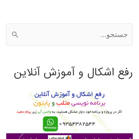
متلب
ج
س
ت
رفع اشکال و آموزش آنلاین
ج
و
ب
ر
ا