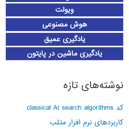
ویولت
هوش مصنوعی
یادگیری عمیق
یادگیری ماشین در پایتون
نوشته‌های تازه
کد classical AI search algorithms
کاربردهای نرم افزار متلب