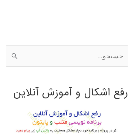
در
simulink
ج
س
ت
رفع اشکال و آموزش آنلاین
ج
و
ب
ر