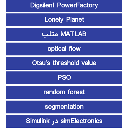
Digsilent PowerFactory
Lonely Planet
MATLAB متلب
optical flow
Otsu’s threshold value
PSO
random forest
segmentation
simElectronics در Simulink