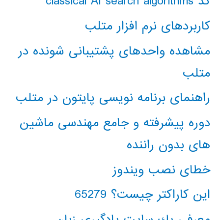
کد classical AI search algorithms
کاربردهای نرم افزار متلب
مشاهده واحدهای پشتیبانی شونده در
متلب
راهنمای برنامه نویسی پایتون در متلب
دوره پیشرفته و جامع مهندسی ماشین
های بدون راننده
خطای نصب ویندوز
این کاراکتر چیست؟ 65279
معرفي يك سايت يادگيري زبان