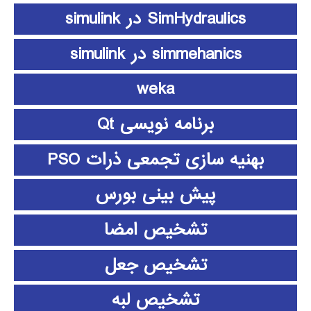
SimHydraulics در simulink
simmehanics در simulink
weka
برنامه نویسی Qt
بهنیه سازی تجمعی ذرات PSO
پیش بینی بورس
تشخیص امضا
تشخیص جعل
تشخیص لبه