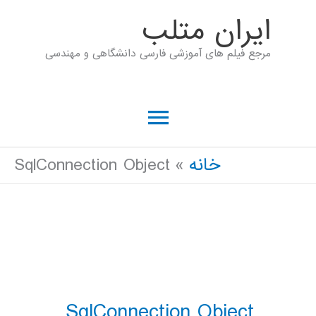
رش
ايران متلب
ه
مرجع فیلم های آموزشی فارسی دانشگاهی و مهندسی
حتوا
فهرست
اصلی
خانه
SqlConnection Object
SqlConnection Object