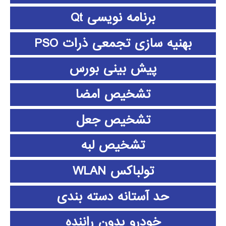
برنامه نویسی Qt
بهنیه سازی تجمعی ذرات PSO
پیش بینی بورس
تشخیص امضا
تشخیص جعل
تشخیص لبه
تولباکس WLAN
حد آستانه دسته بندی
خودرو بدون راننده