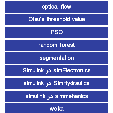
optical flow
Otsu’s threshold value
PSO
random forest
segmentation
simElectronics در Simulink
SimHydraulics در simulink
simmehanics در simulink
weka