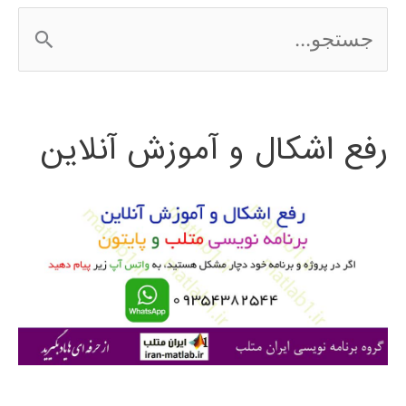
ج
س
ت
رفع اشکال و آموزش آنلاین
ج
و
ب
ر
ا
ی
: