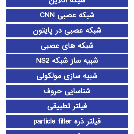
شبکه آدلاین
شبکه عصبی CNN
شبکه عصبی در پایتون
شبکه های عصبی
شبیه ساز شبکه NS2
شبیه سازی مولکولی
شناسایی حروف
فیلتر تطبیقی
فیلتر ذره particle filter