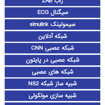
زاب ZAB
سیگنال ECG
سیمولینک simulink
شبکه آدلاین
شبکه عصبی CNN
شبکه عصبی در پایتون
شبکه های عصبی
شبیه ساز شبکه NS2
شبیه سازی مولکولی