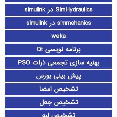
SimHydraulics در simulink
simmehanics در simulink
weka
برنامه نویسی Qt
بهنیه سازی تجمعی ذرات PSO
پیش بینی بورس
تشخیص امضا
تشخیص جعل
تشخیص لبه