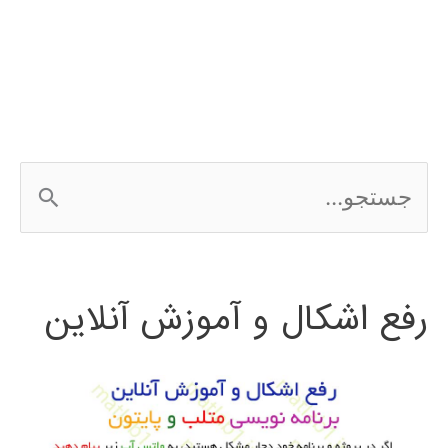
رگرسیون
regression
ج
س
ت
رفع اشکال و آموزش آنلاین
ج
و
ب