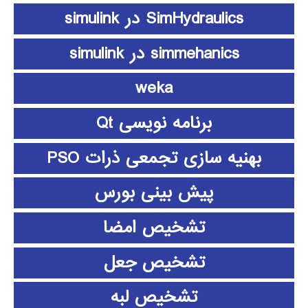
SimHydraulics در simulink
simmehanics در simulink
weka
برنامه نویسی Qt
بهنیه سازی تجمعی ذرات PSO
پیش بینی بورس
تشخیص امضا
تشخیص جعل
تشخیص لبه