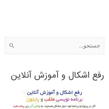
در
simulink
ج
س
ت
رفع اشکال و آموزش آنلاین
ج
و
ب
ر