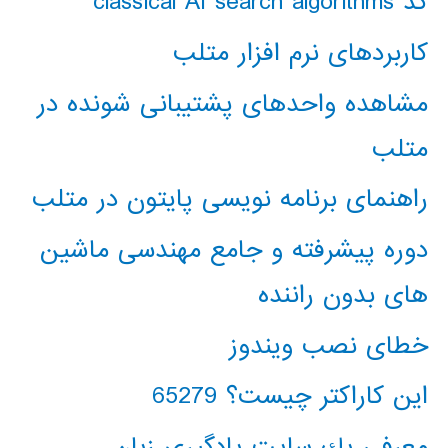
کد classical AI search algorithms
کاربردهای نرم افزار متلب
مشاهده واحدهای پشتیبانی شونده در
متلب
راهنمای برنامه نویسی پایتون در متلب
دوره پیشرفته و جامع مهندسی ماشین
های بدون راننده
خطای نصب ویندوز
این کاراکتر چیست؟ 65279
معرفي يك سايت يادگيري زبان