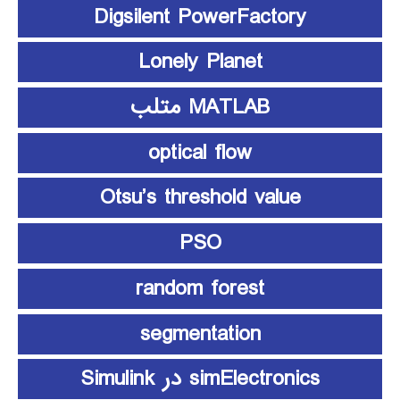
Digsilent PowerFactory
Lonely Planet
MATLAB متلب
optical flow
Otsu’s threshold value
PSO
random forest
segmentation
simElectronics در Simulink