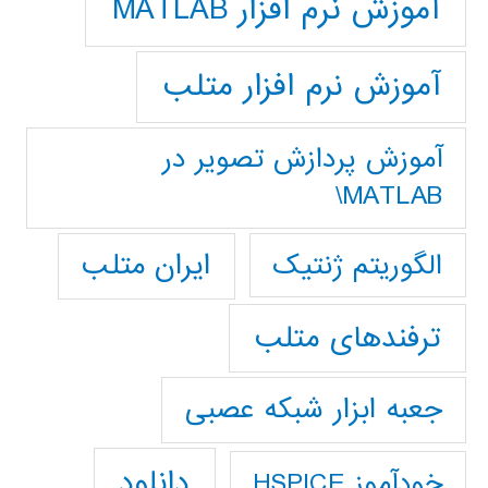
آموزش نرم افزار MATLAB
آموزش نرم افزار متلب
آموزش پردازش تصوير در
MATLAB\
ایران متلب
الگوریتم ژنتیک
ترفندهای متلب
جعبه ابزار شبکه عصبی
دانلود
خودآموز HSPICE