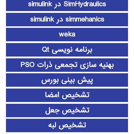
SimHydraulics در simulink
simmehanics در simulink
weka
برنامه نویسی Qt
بهنیه سازی تجمعی ذرات PSO
پیش بینی بورس
تشخیص امضا
تشخیص جعل
تشخیص لبه