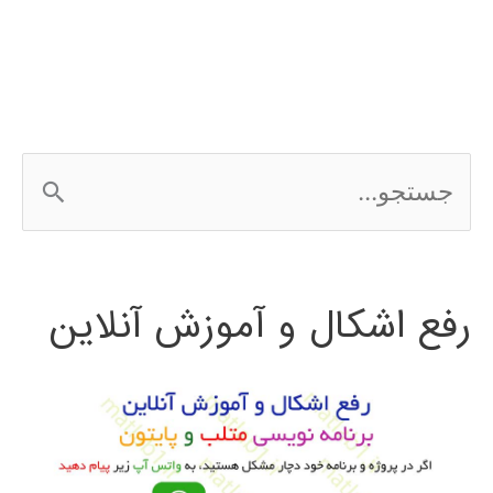
ج
س
ت
رفع اشکال و آموزش آنلاین
ج
و
ب
ر