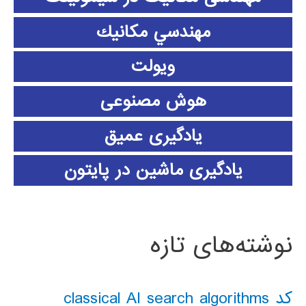
مهندسي مكانيك
ویولت
هوش مصنوعی
یادگیری عمیق
یادگیری ماشین در پایتون
نوشته‌های تازه
کد classical AI search algorithms