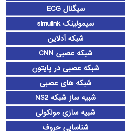
سیگنال ECG
سیمولینک simulink
شبکه آدلاین
شبکه عصبی CNN
شبکه عصبی در پایتون
شبکه های عصبی
شبیه ساز شبکه NS2
شبیه سازی مولکولی
شناسایی حروف