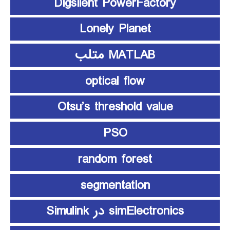
Digsilent PowerFactory
Lonely Planet
MATLAB متلب
optical flow
Otsu’s threshold value
PSO
random forest
segmentation
simElectronics در Simulink