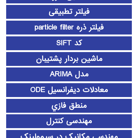
فیلتر تطبیقی
فیلتر ذره particle filter
کد SIFT
ماشین بردار پشتیبان
مدل ARIMA
معادلات دیفرانسیل ODE
منطق فازي
مهندسی کنترل
مهندسی مکانیک در سیمولینک