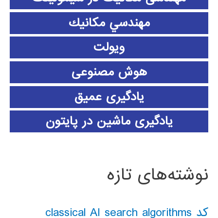
مهندسي مكانيك
ویولت
هوش مصنوعی
یادگیری عمیق
یادگیری ماشین در پایتون
نوشته‌های تازه
کد classical AI search algorithms