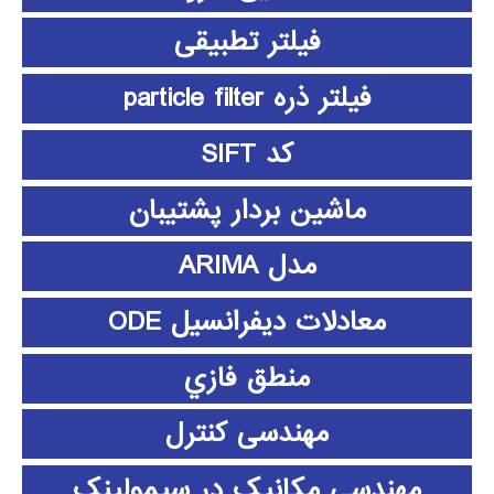
فیلتر تطبیقی
فیلتر ذره particle filter
کد SIFT
ماشین بردار پشتیبان
مدل ARIMA
معادلات دیفرانسیل ODE
منطق فازي
مهندسی کنترل
مهندسی مکانیک در سیمولینک