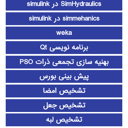
SimHydraulics در simulink
simmehanics در simulink
weka
برنامه نویسی Qt
بهنیه سازی تجمعی ذرات PSO
پیش بینی بورس
تشخیص امضا
تشخیص جعل
تشخیص لبه