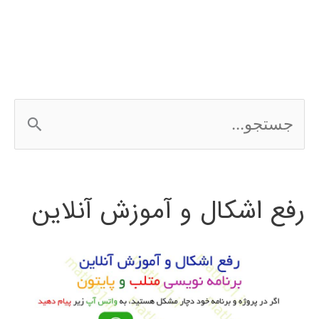
ج
س
ت
رفع اشکال و آموزش آنلاین
ج
و
ب
ر