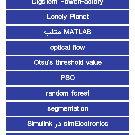
Digsilent PowerFactory
Lonely Planet
MATLAB متلب
optical flow
Otsu’s threshold value
PSO
random forest
segmentation
simElectronics در Simulink