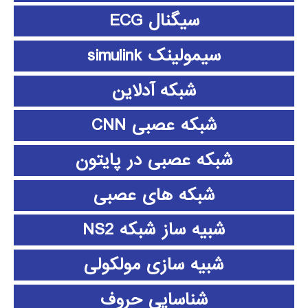
سیگنال ECG
سیمولینک simulink
شبکه آدلاین
شبکه عصبی CNN
شبکه عصبی در پایتون
شبکه های عصبی
شبیه ساز شبکه NS2
شبیه سازی مولکولی
شناسایی حروف