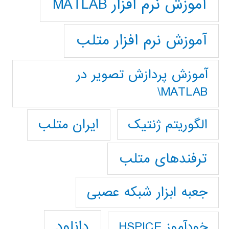
آموزش نرم افزار MATLAB
آموزش نرم افزار متلب
آموزش پردازش تصوير در
MATLAB\
ایران متلب
الگوریتم ژنتیک
ترفندهای متلب
جعبه ابزار شبکه عصبی
دانلود
خودآموز HSPICE