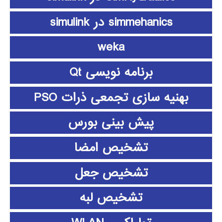
simmehanics در simulink
weka
برنامه نویسی Qt
بهنیه سازی تجمعی ذرات PSO
پیش بینی بورس
تشخیص امضا
تشخیص جعل
تشخیص لبه