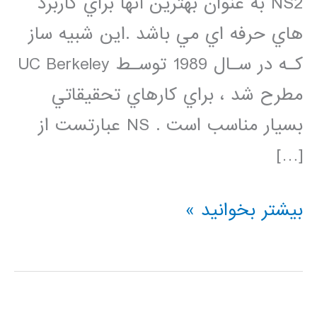
NS2 به عنوان بهترين آنها براي كاربرد
هاي حرفه اي مي باشد .اين شبيه ساز
كـه در سـال 1989 توسـط UC Berkeley
مطرح شد ، براي كارهاي تحقيقاتي
بسيار مناسب است . NS عبارتست از
[…]
دانلود
بیشتر بخوانید »
فیلم
فارسی
شبیه