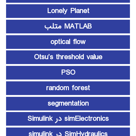
Lonely Planet
MATLAB متلب
optical flow
Otsu’s threshold value
PSO
random forest
segmentation
simElectronics در Simulink
SimHydraulics در simulink