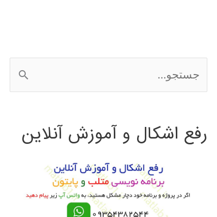
سازی
شبکه
با
ج
NS2
س
ت
رفع اشکال و آموزش آنلاین
ج
و
ب
ر