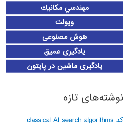
مهندسي مكانيك
ویولت
هوش مصنوعی
یادگیری عمیق
یادگیری ماشین در پایتون
نوشته‌های تازه
کد classical AI search algorithms