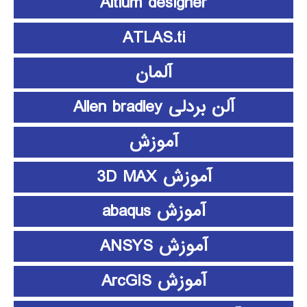
Altium designer
ATLAS.ti
آلمان
آلن بردلی Allen bradley
آموزش
آموزش 3D MAX
آموزش abaqus
آموزش ANSYS
آموزش ArcGIS