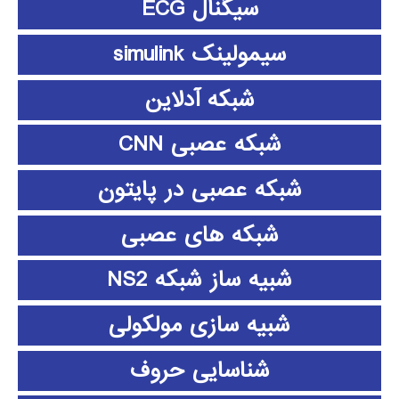
سیگنال ECG
سیمولینک simulink
شبکه آدلاین
شبکه عصبی CNN
شبکه عصبی در پایتون
شبکه های عصبی
شبیه ساز شبکه NS2
شبیه سازی مولکولی
شناسایی حروف