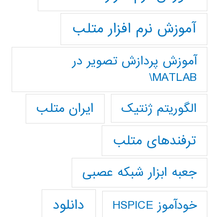
آموزش نرم افزار متلب
آموزش پردازش تصوير در
MATLAB\
ایران متلب
الگوریتم ژنتیک
ترفندهای متلب
جعبه ابزار شبکه عصبی
دانلود
خودآموز HSPICE